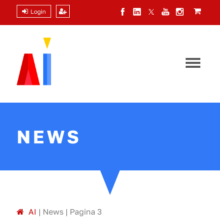
Login
NEWS
A
I
|
News
|
Pagina 3