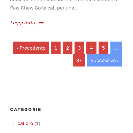
Paw Chew Go la call per una...
Leggi tutto
‹ Precedente
1
2
3
4
5
…
37
Successiva ›
CATEGORIE
calibro
(1)