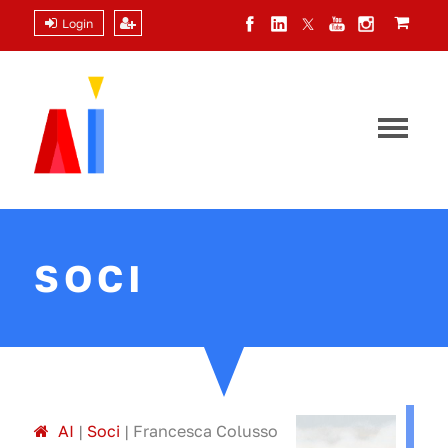
Login
SOCI
A
I
|
Soci
|
Francesca Colusso