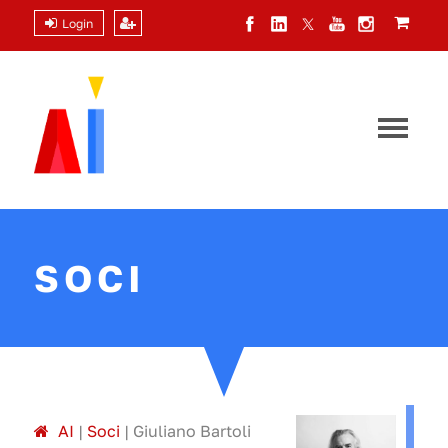
Login
SOCI
A
I
|
Soci
|
Giuliano Bartoli