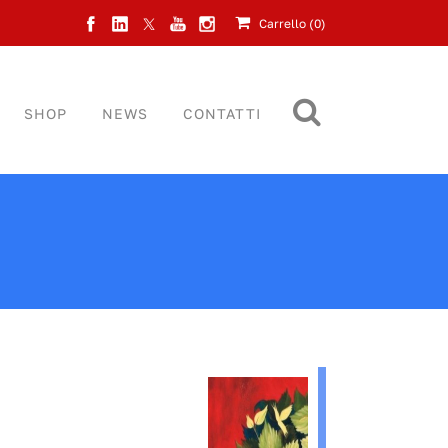
Carrello (
0
)
SHOP
NEWS
CONTATTI