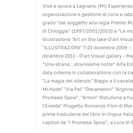
Vive e lavora a Legnano (MI) Esperienze:
organizzazione e gestione di corsi e lab
grado "dal soggetto alla regia Premio Rob
di Chioggia” (1997/2001/2003) e “Le mo
illustrazione "Art on the lake-D'art 
"ILLUSTRAZIONI" 7-21 dicembre 2009 -: 
dicembre 2011 - D'art Visual gallery - 
“Una strana…stranissima notte” Alfa Ediz
data odierna in collaborazione con la casa
"La magia del silenzio" Biagio e il cavali
Mr.Hyde" "Via Pal" "Decameron" "Argonaut
Promessi Sposi". "Anton" Riduzione a fu
l'Eneide" Progetto Romanzo-Film di Marco
prima traduzione del libro in lingua italia
capitoli de "i Promessi Sposi", a cura di