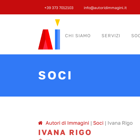
+39 373 7012103
info@autoridimmagini.it
CHI SIAMO
SERVIZI
SOC
SOCI
A
utori di
I
mmagini
|
Soci
|
Ivana Rigo
IVANA RIGO