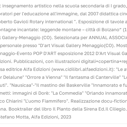
 insegnamento artistico nella scuola secondaria di I grado, 
oratori per l'educazione all'immagine, dal 2007 didattica ci
erto Gavioli Rotary international ". Esposizione di tavole a 
ntagne incantate: leggende montane – città di Bolzano” (1
Visual Gallery-Menaggio (CO). Selezionata per ANNUAL ASS
personale presso "D'art Visual Gallery Menaggio(CO). Mos
Menaggio-Evento POP D'ART esposizione 2012 D'Art Visual G
ioni. Pubblicazioni, con illustrazioni digitali+copertina+reg
 editrice Alfa Edizioni (www.cidilibri.alfaedizioni.it): "Le a
er Delalune" "Orrore a Vienna" "Il fantasma di Canterville" "L
i". "Nausicaa"-"Il mastino dei Baskerville "Innamorato e fur
metti: immagini di Dorè: "La Commedia" "Orlando innamorato"
 Chiarini "L'uomo Fiammifero". Realizzazione docu-fiction 
na. Booktrailer del libro Il Pianto della Sirena Ed.Il Ciliegio
 Stefano Motta, Alfa Edizioni, 2023