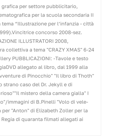
grafica per settore pubblicitario,
nematografica per la scuola secondaria II
tema “Illustrazione per l’infanzia - città
999).Vincitrice concorso 2008-sez.
OCIAZIONE ILLUSTRATORI 2008,
tra collettiva a tema "CRAZY XMAS" 6-24
allery PUBBLICAZIONI: -Tavole e testo
iaDVD allegato al libro, dal 1999 alla
vventure di Pinocchio" "Il libro di Thoth"
o strano caso del Dr. Jekyll e di
ioso""Il mistero della camera gialla" I
/immagini di B.Pinelli "Volo di vele-
per "Anton" di Elizabeth Zoller per la
. Regia di quaranta filmati allegati ai