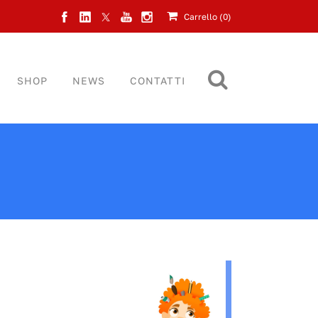
Carrello (
0
)
SHOP
NEWS
CONTATTI