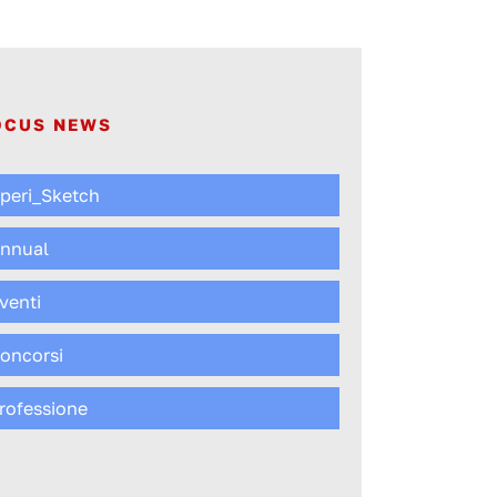
OCUS NEWS
peri_Sketch
nnual
venti
oncorsi
rofessione