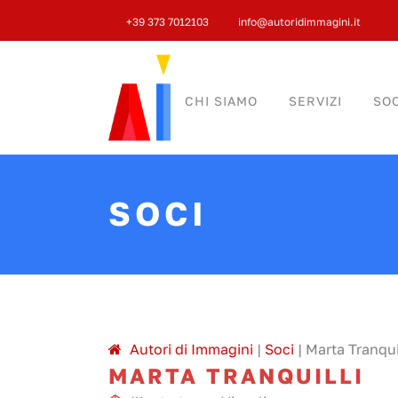
+39 373 7012103
info@autoridimmagini.it
CHI SIAMO
SERVIZI
SOC
SOCI
A
utori di
I
mmagini
|
Soci
|
Marta Tranqui
MARTA TRANQUILLI