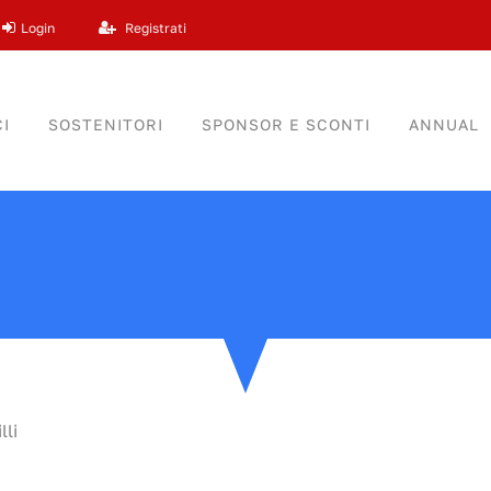
Login
Registrati
I
SOSTENITORI
SPONSOR E SCONTI
ANNUAL
lli