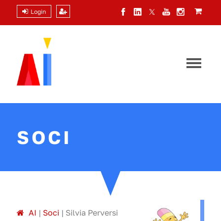
Login
SOCI
A
I
|
Soci
|
Silvia Perversi