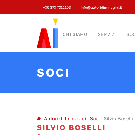
+39 373 7012103
info@autoridimmagini.it
CHI SIAMO
SERVIZI
SOC
SOCI
A
utori di
I
mmagini
|
Soci
|
Silvio Boselli
SILVIO BOSELLI