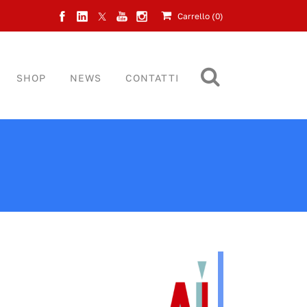
Carrello (
0
)
SHOP
NEWS
CONTATTI