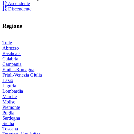
Ascendente
Discendente
Regione
Tutte
Abruzzo
Basilicata
Calabria
Campania
Emilia-Romagna
Friuli-Venezia Giulia
Lazio
Liguria
Lombardia
Marche
Molise
Piemonte
Puglia
Sardegna
Sicilia
Toscana