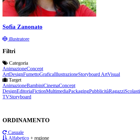
Sofia Zanonato
illustratore
Filtri
Categoria
Animazione
Concept
Art
Design
Fumetto
Grafica
Illustrazione
Storyboard Art
Visual
Target
Animazione
Bambini
Cinema
Concept
Design
Editoria
Fiction
Multimedia
Packaging
Pubblicità
Ragazzi
Scolast
TV
Storyboard
ORDINAMENTO
Casuale
Alfabetico
+ regione