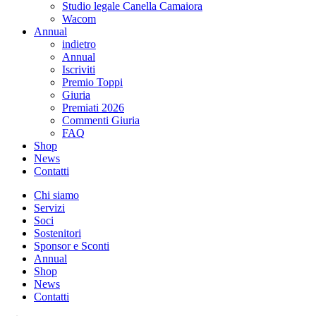
Studio legale Canella Camaiora
Wacom
Annual
indietro
Annual
Iscriviti
Premio Toppi
Giuria
Premiati 2026
Commenti Giuria
FAQ
Shop
News
Contatti
Chi siamo
Servizi
Soci
Sostenitori
Sponsor e Sconti
Annual
Shop
News
Contatti