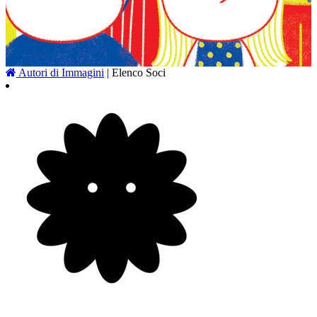
A
utori di
I
mmagini
|
Elenco Soci