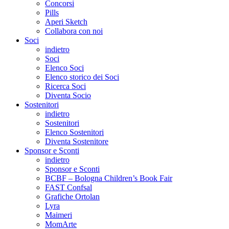
Concorsi
Pills
Aperi Sketch
Collabora con noi
Soci
indietro
Soci
Elenco Soci
Elenco storico dei Soci
Ricerca Soci
Diventa Socio
Sostenitori
indietro
Sostenitori
Elenco Sostenitori
Diventa Sostenitore
Sponsor e Sconti
indietro
Sponsor e Sconti
BCBF – Bologna Children’s Book Fair
FAST Confsal
Grafiche Ortolan
Lyra
Maimeri
MomArte