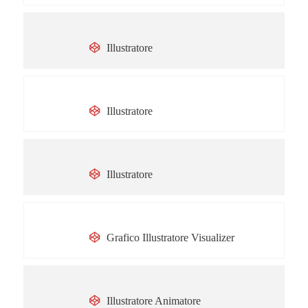
Claudia Scaccianoce
Illustratore
Lorena Scremin
Illustratore
Giancarlo Caligaris
Illustratore
Dunja Jogan
Grafico Illustratore Visualizer
Sara Brienza
Illustratore Animatore