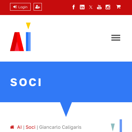
Login
SOCI
A
I
|
Soci
|
Giancarlo Caligaris