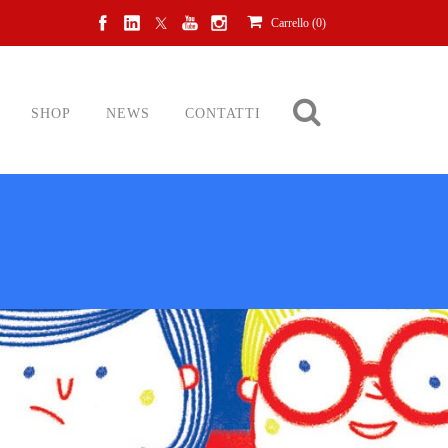
Carrello (
0
)
SHOP
NEWS
CONTATTI