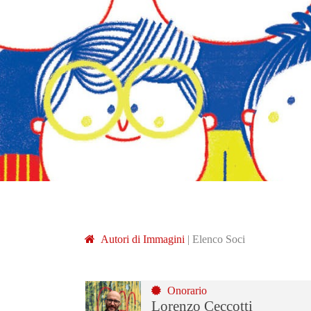
A
utori di
I
mmagini
|
Elenco Soci
Onorario
Lorenzo Ceccotti