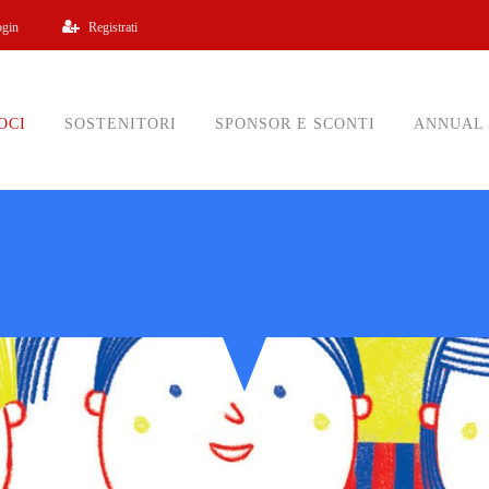
ogin
Registrati
OCI
SOSTENITORI
SPONSOR E SCONTI
ANNUAL