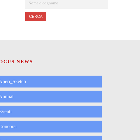
CERCA
OCUS NEWS
Aperi_Sketch
Annual
Eventi
Concorsi