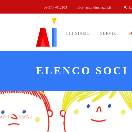
+39 373 7012103
info@autoridimmagini.it
L
CHI SIAMO
SERVIZI
S
ELENCO SOCI