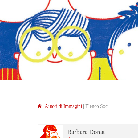
A
utori di
I
mmagini
|
Elenco Soci
Barbara Donati