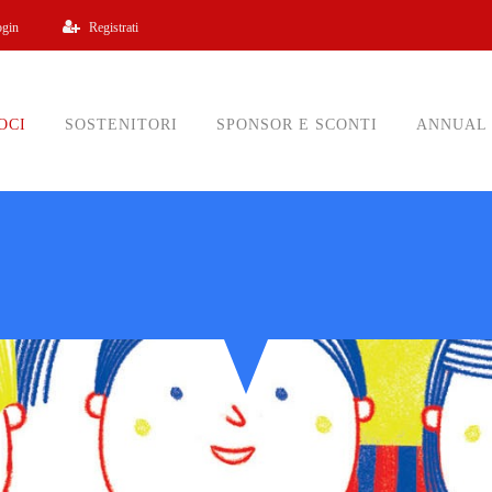
ogin
Registrati
OCI
SOSTENITORI
SPONSOR E SCONTI
ANNUAL