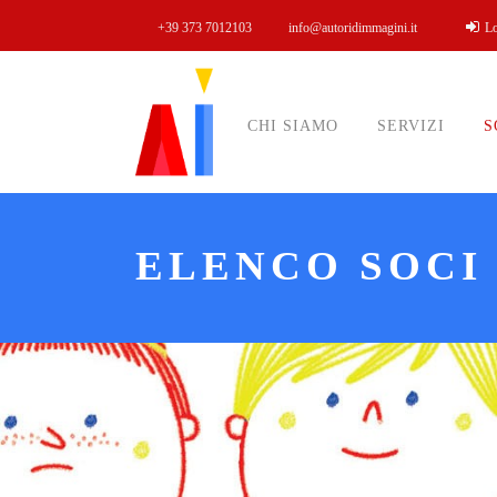
+39 373 7012103
info@autoridimmagini.it
L
CHI SIAMO
SERVIZI
S
ELENCO SOCI