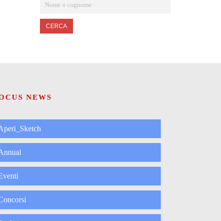
CERCA
OCUS NEWS
Aperi_Sketch
Annual
Eventi
Concorsi