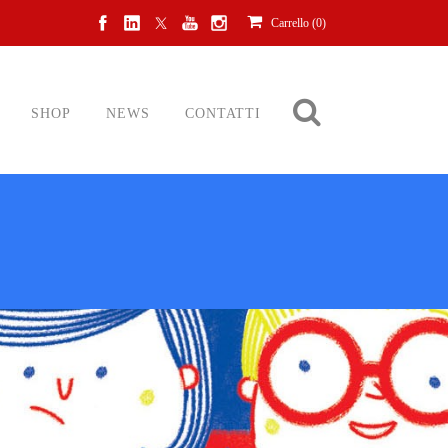
Carrello (
0
)
SHOP
NEWS
CONTATTI