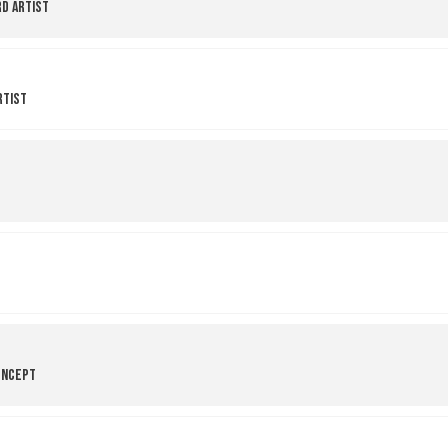
d Artist
rtist
oncept