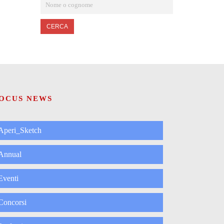
CERCA
OCUS NEWS
Aperi_Sketch
Annual
Eventi
Concorsi