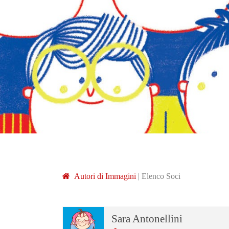
A
utori di
I
mmagini
|
Elenco Soci
Sara Antonellini