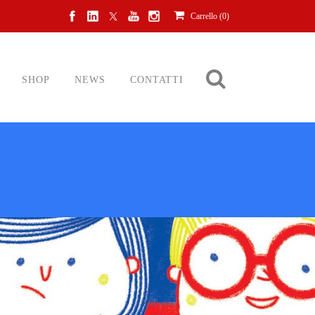
Carrello (
0
)
SHOP
NEWS
CONTATTI