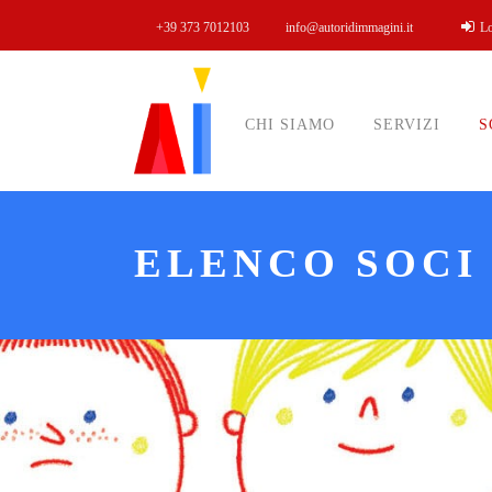
+39 373 7012103
info@autoridimmagini.it
L
CHI SIAMO
SERVIZI
S
ELENCO SOCI