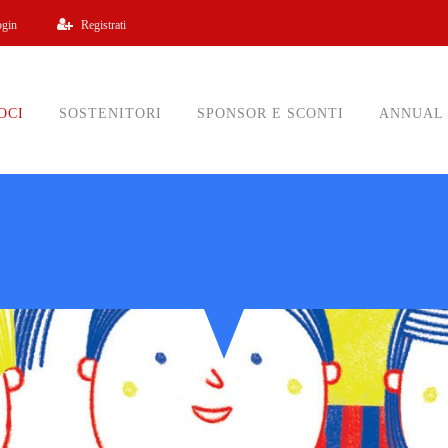
ogin
Registrati
OCI
SOSTENITORI
SPONSOR E SCONTI
ANNUAL