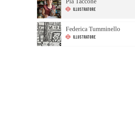
Pia Taccone
Illustratore
Federica Tumminello
Illustratore