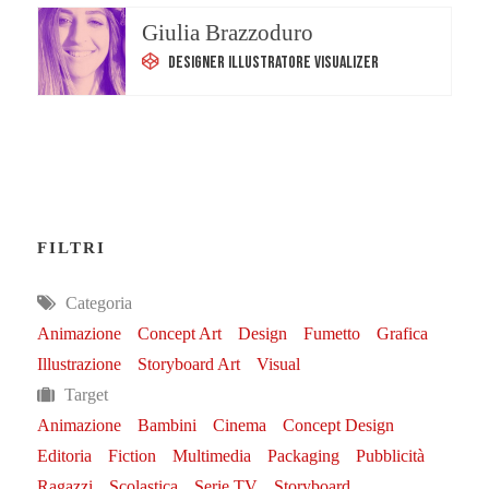
Giulia Brazzoduro
Designer Illustratore Visualizer
FILTRI
Categoria
Animazione
Concept Art
Design
Fumetto
Grafica
Illustrazione
Storyboard Art
Visual
Target
Animazione
Bambini
Cinema
Concept Design
Editoria
Fiction
Multimedia
Packaging
Pubblicità
Ragazzi
Scolastica
Serie TV
Storyboard