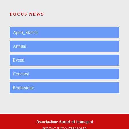
FOCUS NEWS
Aperi_Sketch
Annual
Eventi
Concorsi
Professione
Associazione Autori di Immagini
P.IVA/C.F IT04768260152