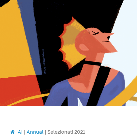
A
I
|
Annual
|
Selezionati 2021