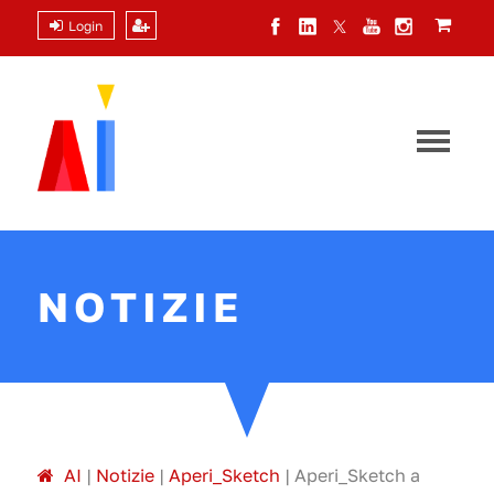
Login
NOTIZIE
A
I
|
Notizie
|
Aperi_Sketch
|
Aperi_Sketch a