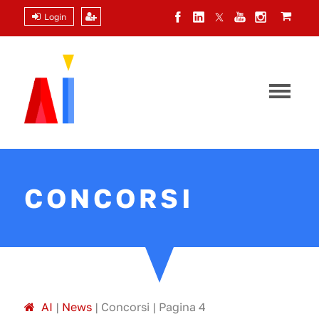
Login
CONCORSI
A
I
|
News
|
Concorsi
|
Pagina 4