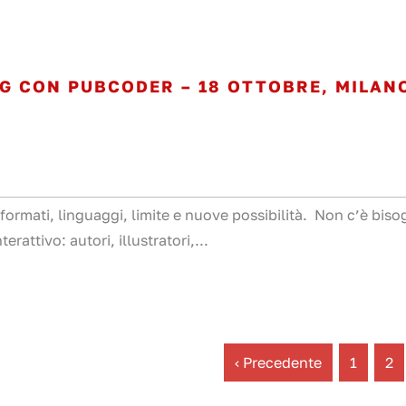
G CON PUBCODER – 18 OTTOBRE, MILAN
 formati, linguaggi, limite e nuove possibilità. Non c’è bis
rattivo: autori, illustratori,...
‹ Precedente
1
2