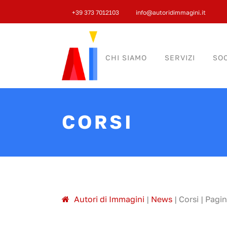
+39 373 7012103
info@autoridimmagini.it
CHI SIAMO
SERVIZI
SOC
CORSI
A
utori di
I
mmagini
|
News
|
Corsi
|
Pagin