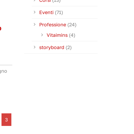
Corsi
(13)
Eventi
(71)
Professione
(24)
O
Vitaimins
(4)
storyboard
(2)
ogno
3