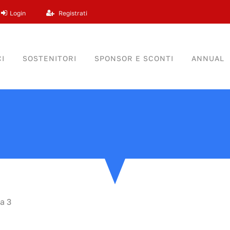
Login
Registrati
I
SOSTENITORI
SPONSOR E SCONTI
ANNUAL
a 3