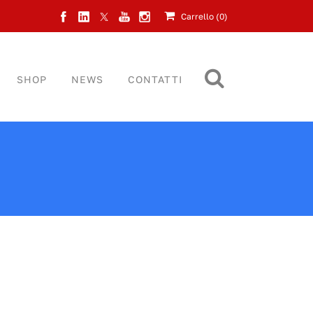
Carrello (
0
)
SHOP
NEWS
CONTATTI