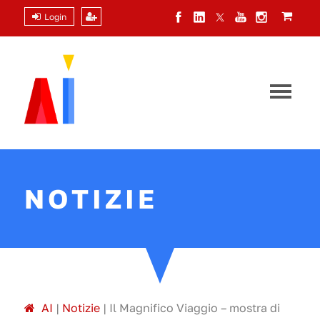
Login
NOTIZIE
A
I
|
Notizie
|
Il Magnifico Viaggio – mostra di