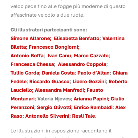
velocipede fino alle fogge più moderne di questo
affascinate veicolo a due ruote.
Gli illustratori partecipanti sono:
Simone Alfarone;
Elisabetta Benfatto
;
Valentina
Biletta;
Francesco Bongiorni;
Antonio Boffa
;
Ivan Canu
;
Marco Cazzato
;
Francesca Chessa
;
Alessandro Coppola
;
Tullio Corda;
Daniela Costa
;
Paolo d’Altan
;
Chiara
Fedele
;
Riccardo Guasco
;
Libero Gozzini
;
Roberto
Lauciello;
Alessandra Manfredi;
Fausto
Montanari
; Valeria Njeves;
Arianna Papini;
Giulio
Peranzoni
;
Sergio Olivotti
;
Enrico Rambaldi
;
Alex
Raso
;
Antonello Silverini
;
Resli Tale
.
Le illustrazioni in esposizione raccontano il