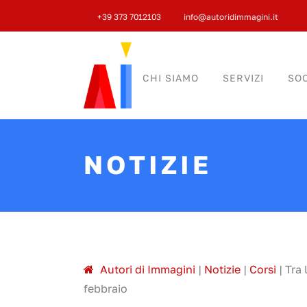
+39 373 7012103
info@autoridimmagini.it
CHI SIAMO
SERVIZI
SOC
NOTIZIE
A
utori di
I
mmagini
|
Notizie
|
Corsi
|
Tra 
febbraio