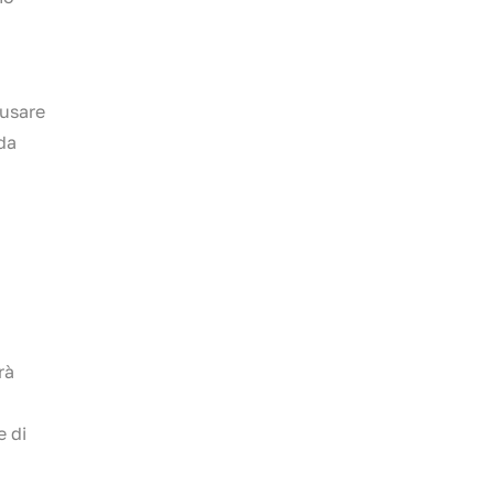
 usare
da
rà
e di