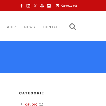
Carrello (
0
)
SHOP
NEWS
CONTATTI
CATEGORIE
calibro
(1)