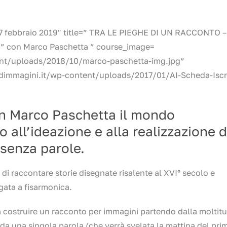
7 febbraio 2019″ title=” TRA LE PIEGHE DI UN RACCONTO –
le=” con Marco Paschetta ” course_image=
ent/uploads/2018/10/marco-paschetta-img.jpg”
idimmagini.it/wp-content/uploads/2017/01/AI-Scheda-Iscr
n Marco Paschetta il mondo
o all’ideazione e alla realizzazione d
senza parole.
di raccontare storie disegnate risalente al XVI° secolo e
egata a fisarmonica.
 costruire un racconto per immagini partendo dalla moltit
no da una singola parola (che verrà svelata la mattina del pri