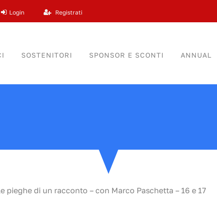
Login
Registrati
I
SOSTENITORI
SPONSOR E SCONTI
ANNUAL
le pieghe di un racconto – con Marco Paschetta – 16 e 17