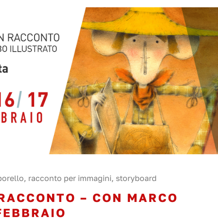
porello
,
racconto per immagini
,
storyboard
N RACCONTO – CON MARCO
 FEBBRAIO