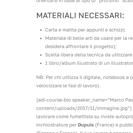
orientarsi in base al tipo di “profumo” scat
MATERIALI NECESSARI:
Carta e matita per appunti e schizzi;
Materiale di belle arti da usare per la r
desidera affrontare il progetto);
Scelta libera della tecnica da utilizzar
1 libro/album illustrato di un illustrat
NB: Per chi utilizza il digitale, notebook e
velocizzare le fasi di lavoro).
[adi-course-bio speaker_name=”Marco Pas
content/uploads/2017/11/immagine.jpg”]
lavorare come fumettista su riviste autop
inchiostratore per
Dupuis
(France) e pubbl
(Espana e France). Il suo lavoro è apparso