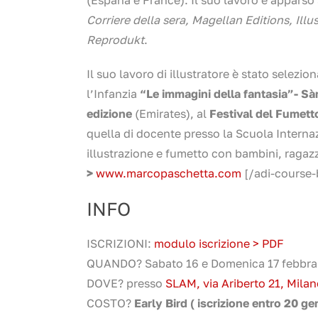
Corriere della sera, Magellan Editions, Illus
Reprodukt
.
Il suo lavoro di illustratore è stato selezio
l’Infanzia
“Le immagini della fantasia”- S
edizione
(Emirates), al
Festival del Fumet
quella di docente presso la Scuola Internaz
illustrazione e fumetto con bambini, ragazz
>
www.marcopaschetta.com
[/adi-course-
INFO
ISCRIZIONI:
modulo iscrizione > PDF
QUANDO? Sabato 16 e Domenica 17 febbraio
DOVE? presso
SLAM, via Ariberto 21, Mila
COSTO?
Early Bird ( iscrizione entro 20 ge