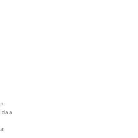
wp-
izia a
ut