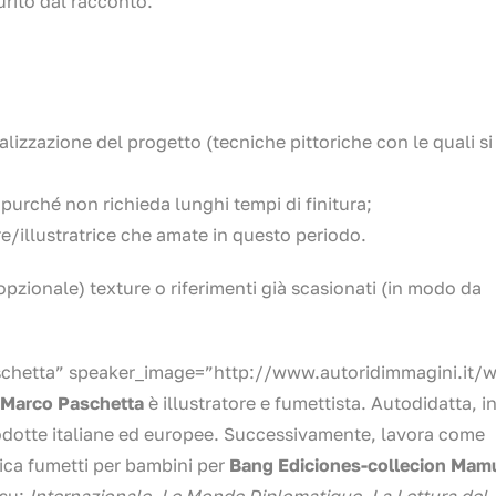
urito dal racconto.
ealizzazione del progetto (tecniche pittoriche con le quali si
e purché non richieda lunghi tempi di finitura;
ore/illustratrice che amate in questo periodo.
 (opzionale) texture o riferimenti già scasionati (in modo da
chetta” speaker_image=”http://www.autoridimmagini.it/
Marco Paschetta
è illustratore e fumettista. Autodidatta, in
rodotte italiane ed europee. Successivamente, lavora come
ica fumetti per bambini per
Bang Ediciones-collecion Mam
 su:
Internazionale, Le Monde Diplomatique, La Lettura del