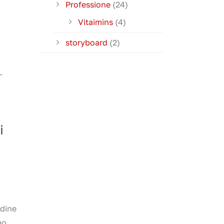
Professione
(24)
Vitaimins
(4)
storyboard
(2)
-
i
udine
mo