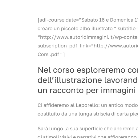
[adi-course date=”Sabato 16 e Domenica 1
creare un piccolo albo illustrato ” subtit
“http://www.autoridimmagini.it/wp-cont
subscription_pdf_link=”http://www.autor
Corsi.pdf” ]
Nel corso esploreremo co
dell’illustrazione lavorand
un racconto per immagini 
Ci affideremo al Leporello: un antico modo 
costituito da una lunga striscia di carta pi
Sarà lungo la sua superficie che andremo a
di stimoli visivi e narrativi che affioreran