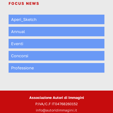
FOCUS NEWS
Aperi_Sketch
Annual
Eventi
Concorsi
Professione
Associazione Autori di Immagini
P.IVA/C.F IT04768260152
info@autoridimmagini.it