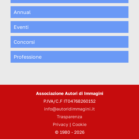
Annual
Eventi
Concorsi
Professione
Associazione Autori di Immagini
P.IVA/C.F IT04768260152
info@autoridimmagini.it
Trasparenza
Privacy
|
Cookie
© 1980 - 2026