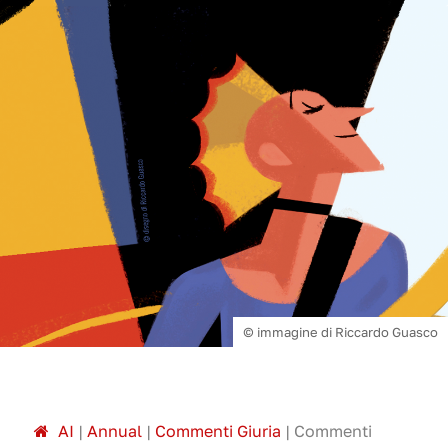
© immagine di Riccardo Guasco
A
I
|
Annual
|
Commenti Giuria
|
Commenti