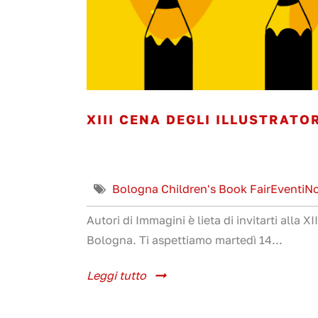
XIII CENA DEGLI ILLUSTRATO
Bologna Children's Book Fair
Eventi
No
Autori di Immagini è lieta di invitarti alla X
Bologna. Ti aspettiamo martedì 14...
Leggi tutto