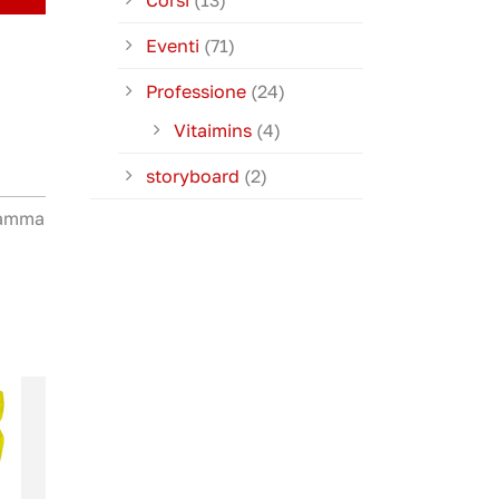
Corsi
(13)
Eventi
(71)
Professione
(24)
Vitaimins
(4)
storyboard
(2)
gramma