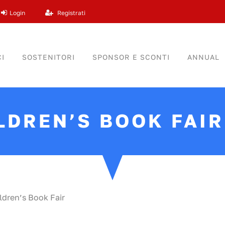
Login
Registrati
I
SOSTENITORI
SPONSOR E SCONTI
ANNUAL
LDREN’S BOOK FAIR
ldren’s Book Fair