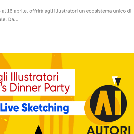
l 16 aprile, offrirà agli illustratori un ecosistema unico di
le. Da...