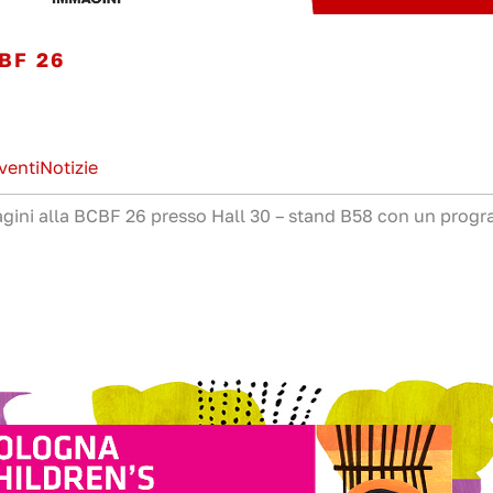
BF 26
venti
Notizie
agini alla BCBF 26 presso Hall 30 – stand B58 con un pro