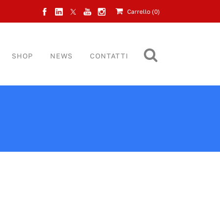
Carrello (
0
)
SHOP
NEWS
CONTATTI