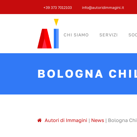
+39 373 7012103
info@autoridimmagini.it
CHI SIAMO
SERVIZI
SOC
BOLOGNA CHI
A
utori di
I
mmagini
|
News
|
Bologna Chi