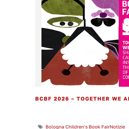
BCBF 2026 – TOGETHER WE A
Bologna Children's Book Fair
Notizie