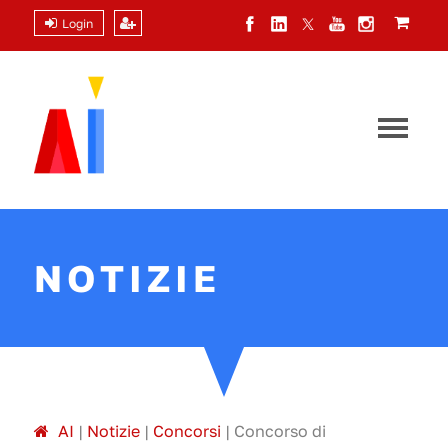
Login
NOTIZIE
A
I
|
Notizie
|
Concorsi
|
Concorso di