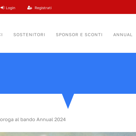
Login
Registrati
I
SOSTENITORI
SPONSOR E SCONTI
ANNUAL
roroga al bando Annual 2024