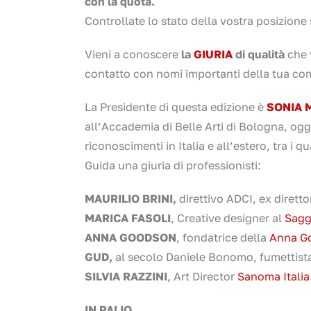
con la quota.
Controllate lo stato della vostra posizione
Vieni a conoscere
la
GIURIA
di qualità
che 
contatto con nomi importanti della tua co
La Presidente di questa edizione è
SONIA M
all’Accademia di Belle Arti di Bologna, oggi
riconoscimenti in Italia e all’estero, tra i 
Guida una giuria di professionisti:
MAURILIO BRINI,
direttivo ADCI, ex dirett
MARICA FASOLI
,
Creative designer al
Sagg
ANNA GOODSON
, fondatrice della
Anna Go
GUD,
al secolo Daniele Bonomo, fumettista 
SILVIA RAZZINI
, Art Director
Sanoma Italia
IN PALIO