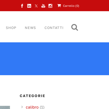
Carrello (
0
)
SHOP
NEWS
CONTATTI
CATEGORIE
calibro
(1)