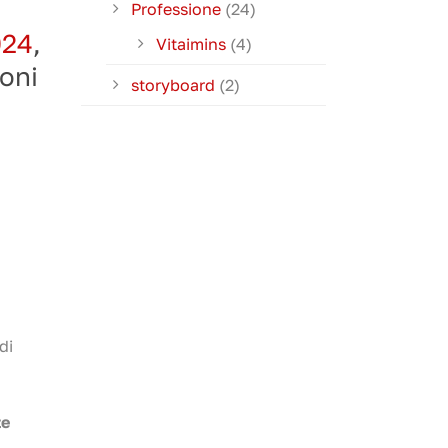
Professione
(24)
024
,
Vitaimins
(4)
ioni
storyboard
(2)
di
te