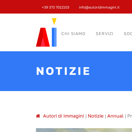
+39 373 7012103
info@autoridimmagini.it
CHI SIAMO
SERVIZI
SOC
NOTIZIE
A
utori di
I
mmagini
|
Notizie
|
Annual
|
P