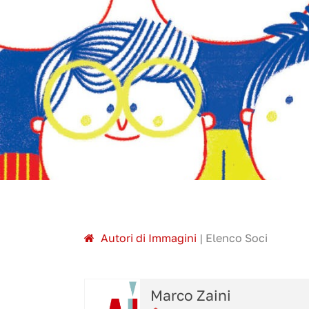
A
utori di
I
mmagini
|
Elenco Soci
Marco Zaini