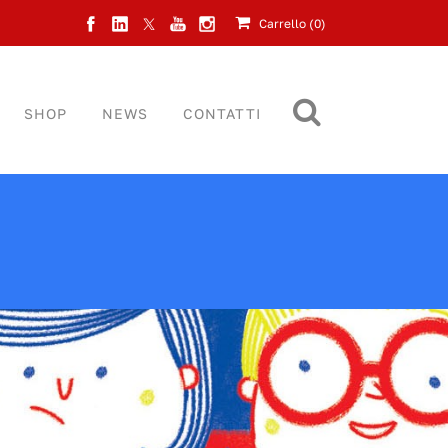
Carrello (
0
)
SHOP
NEWS
CONTATTI