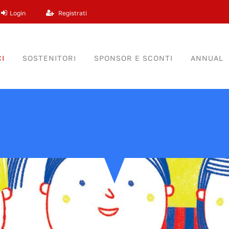
Login
Registrati
I
SOSTENITORI
SPONSOR E SCONTI
ANNUAL