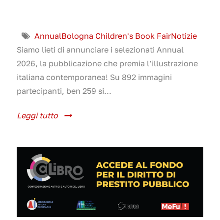
Annual
Bologna Children's Book Fair
Notizie
Siamo lieti di annunciare i selezionati Annual
2026, la pubblicazione che premia l’illustrazione
italiana contemporanea! Su 892 immagini
partecipanti, ben 259 si...
Leggi tutto