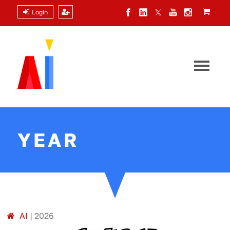
Login
YEAR
A
I
|
2026