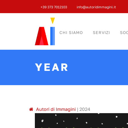
+39 373 7012103
info@autoridimmagini.it
CHI SIAMO
SERVIZI
SOC
YEAR
A
utori di
I
mmagini
|
2024