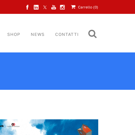
Carrello (
0
)
SHOP
NEWS
CONTATTI