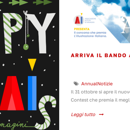
ARRIVA IL BANDO
Annual
Notizie
Il 31 ottobre si apre il nu
Contest che premia il megli
Leggi tutto