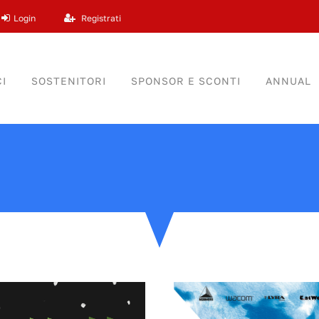
Login
Registrati
I
SOSTENITORI
SPONSOR E SCONTI
ANNUAL