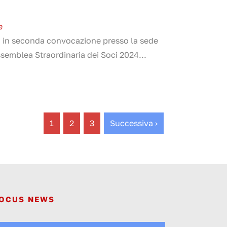
e
0 in seconda convocazione presso la sede
ssemblea Straordinaria dei Soci 2024...
1
2
3
Successiva ›
OCUS NEWS