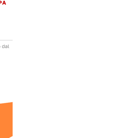
PA
o dal