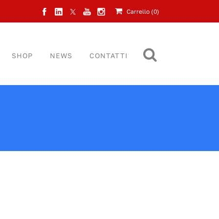
Carrello (
0
)
SHOP
NEWS
CONTATTI