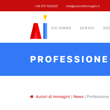
+39 373 7012103
info@autoridimmagini.it
CHI SIAMO
SERVIZI
SOC
PROFESSIONE
A
utori di
I
mmagini
|
News
|
Professione