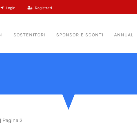
Login
Registrati
I
SOSTENITORI
SPONSOR E SCONTI
ANNUAL
|
Pagina 2